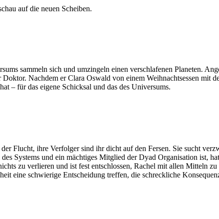
chau auf die neuen Scheiben.
versums sammeln sich und umzingeln einen verschlafenen Planeten. Ang
er Doktor. Nachdem er Clara Oswald von einem Weihnachtsessen mit der 
 hat – für das eigene Schicksal und das des Universums.
f der Flucht, ihre Verfolger sind ihr dicht auf den Fersen. Sie sucht ver
il des Systems und ein mächtiges Mitglied der Dyad Organisation ist, 
chts zu verlieren und ist fest entschlossen, Rachel mit allen Mitteln
eit eine schwierige Entscheidung treffen, die schreckliche Konsequenz