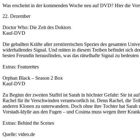
Was erscheint in der kommenden Woche neu auf DVD? Hier die Vors
22. Dezember
Doctor Who: Die Zeit des Doktors
Kauf-DVD
Die geballten Kräfte aller zerstörerischen Spezies des gesamten Uni
widerhallendes Signal. Und mitten in diesem Treiben befindet sich d
besten Freundin herausfinden, was das rätselhafte Signal zu bedeuten
Extras: Featurettes
Orphan Black – Season 2 Box
Kauf-DVD
Zu Beginn der zweiten Staffel ist Sarah in höchster Gefahr: Sie ist au
Rachel für ihr Verschwinden verantwortlich ist. Denn Rachel, die Te
anderen Klonen zu unterwandern. Doch ohne ihre Tochter hat Sarah ni
Vorstadt-Idylle aus den Fugen – und Cosima muss wegen ihrer Krankh
Extras: Behind the Scenes
Quelle: video.de