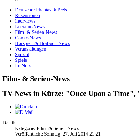
Deutscher Phantastik Preis
Rezensionen
Interviews
Literatur-News
Film- & Serien-News
Comic-News
Hörspiel- & Hörbuch-News
Veranstaltungen
Spezial
Spiele
Im Netz
Film- & Serien-News
TV-News in Kürze: "Once Upon a Time",
Details
Kategorie: Film- & Serien-News
Veröffentlicht: Sonntag, 27. Juli 2014 21:21