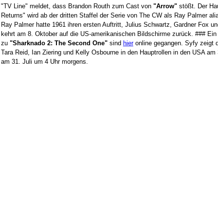
"TV Line" meldet, dass Brandon Routh zum Cast von
"Arrow"
stößt. Der Ha
Returns" wird ab der dritten Staffel der Serie von The CW als Ray Palmer al
Ray Palmer hatte 1961 ihren ersten Auftritt, Julius Schwartz, Gardner Fox un
kehrt am 8. Oktober auf die US-amerikanischen Bildschirme zurück. ### Ein w
zu
"Sharknado 2: The Second One"
sind
hier
online gegangen. Syfy zeigt 
Tara Reid, Ian Ziering und Kelly Osbourne in den Hauptrollen in den USA am 3
am 31. Juli um 4 Uhr morgens.