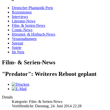
Deutscher Phantastik Preis
Rezensionen
Interviews
Literatur-News
Film- & Serien-News
Comic-News
Hörspiel- & Hörbuch-News
Veranstaltungen
Spezial
Spiele
Im Netz
Film- & Serien-News
"Predator": Weiteres Reboot geplant
Details
Kategorie: Film- & Serien-News
Veröffentlicht: Dienstag, 24. Juni 2014 22:28