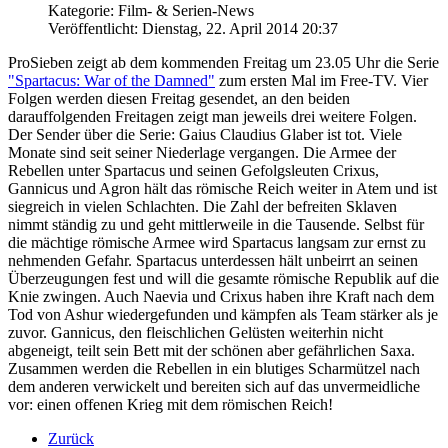
Kategorie: Film- & Serien-News
Veröffentlicht: Dienstag, 22. April 2014 20:37
ProSieben zeigt ab dem kommenden Freitag um 23.05 Uhr die Serie
"Spartacus: War of the Damned"
zum ersten Mal im Free-TV. Vier
Folgen werden diesen Freitag gesendet, an den beiden
darauffolgenden Freitagen zeigt man jeweils drei weitere Folgen.
Der Sender über die Serie: Gaius Claudius Glaber ist tot. Viele
Monate sind seit seiner Niederlage vergangen. Die Armee der
Rebellen unter Spartacus und seinen Gefolgsleuten Crixus,
Gannicus und Agron hält das römische Reich weiter in Atem und ist
siegreich in vielen Schlachten. Die Zahl der befreiten Sklaven
nimmt ständig zu und geht mittlerweile in die Tausende. Selbst für
die mächtige römische Armee wird Spartacus langsam zur ernst zu
nehmenden Gefahr. Spartacus unterdessen hält unbeirrt an seinen
Überzeugungen fest und will die gesamte römische Republik auf die
Knie zwingen. Auch Naevia und Crixus haben ihre Kraft nach dem
Tod von Ashur wiedergefunden und kämpfen als Team stärker als je
zuvor. Gannicus, den fleischlichen Gelüsten weiterhin nicht
abgeneigt, teilt sein Bett mit der schönen aber gefährlichen Saxa.
Zusammen werden die Rebellen in ein blutiges Scharmützel nach
dem anderen verwickelt und bereiten sich auf das unvermeidliche
vor: einen offenen Krieg mit dem römischen Reich!
Zurück