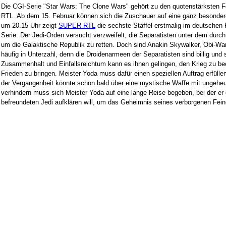
Die CGI-Serie "Star Wars: The Clone Wars" gehört zu den quotenstärksten
RTL. Ab dem 15. Februar können sich die Zuschauer auf eine ganz besonde
um 20.15 Uhr zeigt
SUPER RTL
die sechste Staffel erstmalig im deutschen 
Serie: Der Jedi-Orden versucht verzweifelt, die Separatisten unter dem dur
um die Galaktische Republik zu retten. Doch sind Anakin Skywalker, Obi-W
häufig in Unterzahl, denn die Droidenarmeen der Separatisten sind billig und 
Zusammenhalt und Einfallsreichtum kann es ihnen gelingen, den Krieg zu be
Frieden zu bringen. Meister Yoda muss dafür einen speziellen Auftrag erfüllen
der Vergangenheit könnte schon bald über eine mystische Waffe mit ungeheu
verhindern muss sich Meister Yoda auf eine lange Reise begeben, bei der e
befreundeten Jedi aufklären will, um das Geheimnis seines verborgenen Fein