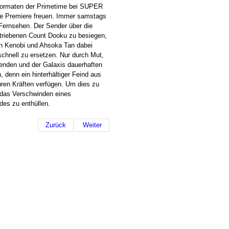
 Formaten der Primetime bei SUPER
re Premiere freuen. Immer samstags
Fernsehen. Der Sender über die
chtriebenen Count Dooku zu besiegen,
an Kenobi und Ahsoka Tan dabei
schnell zu ersetzen. Nur durch Mut,
enden und der Galaxis dauerhaften
, denn ein hinterhältiger Feind aus
ren Kräften verfügen. Um dies zu
r das Verschwinden eines
des zu enthüllen.
Zurück
Weiter