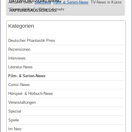
DATENSCHUTZERKLÄRUNG
Aktuelle Seite:
Startseite
Film- & Serien-News
TV-News in Kürze:
"Sleepy Hollow", "Bitten" & mehr
HAFTUNGSAUSSCHLUSS
Kategorien
Deutscher Phantastik Preis
Rezensionen
Interviews
Literatur-News
Film- & Serien-News
Comic-News
Hörspiel- & Hörbuch-News
Veranstaltungen
Spezial
Spiele
Im Netz