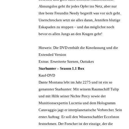
Ahnungslos geht ihr jedes Opfer ins Netz, aber nur
ihre beste Freundin Needy begreift was vor sich geht.
Unerschrocken setzt sie alles daran, Jennifers blutige
Eskapaden zu stoppen – und das möglichst noch
bevor es allen Jungs an den Kragen geht!
Hinweis: Die DVD enthält die Kinofassung und die
Extended Version
Extras: Erweiterte Szenen, Outtakes
Starhunter – Season 1.1 Box
Kauf-DVD
Dante Montana lebt im Jahr 2275 und ist ein so
genannter Starhunter: Mit seinem Raumschiff Tulip
und mit Hilfe seiner Nichte Percy sowie der
Munitionsexpertin Lucretia und dem Hologramm
Caravaggio jagt er interplanetarische Verbrecher. Sein
erster Auftrag: Er soll den Wissenschaftler Eccelston
festnehmen. Der Forscher ist der einzige, der die