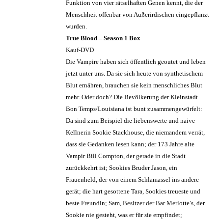
Funktion von vier rätselhaften Genen kennt, die der
Menschheit offenbar von Außerirdischen eingepflanzt
wurden.
True Blood – Season 1 Box
Kauf-DVD
Die Vampire haben sich öffentlich geoutet und leben
jetzt unter uns. Da sie sich heute von synthetischem
Blut ernähren, brauchen sie kein menschliches Blut
mehr. Oder doch? Die Bevölkerung der Kleinstadt
Bon Temps/Louisiana ist bunt zusammengewürfelt:
Da sind zum Beispiel die liebenswerte und naive
Kellnerin Sookie Stackhouse, die niemandem verrät,
dass sie Gedanken lesen kann; der 173 Jahre alte
Vampir Bill Compton, der gerade in die Stadt
zurückkehrt ist; Sookies Bruder Jason, ein
Frauenheld, der von einem Schlamassel ins andere
gerät; die hart gesottene Tara, Sookies treueste und
beste Freundin; Sam, Besitzer der Bar Merlotte’s, der
Sookie nie gesteht, was er für sie empfindet;