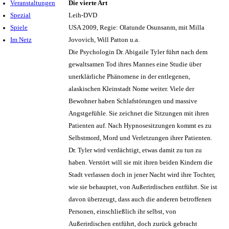
Veranstaltungen
Die vierte Art
Spezial
Leih-DVD
Spiele
USA 2009, Regie: Olatunde Osunsanm, mit Milla
Im Netz
Jovovich, Will Patton u.a.
Die Psychologin Dr. Abigaile Tyler führt nach dem
gewaltsamen Tod ihres Mannes eine Studie über
unerklärliche Phänomene in der entlegenen,
alaskischen Kleinstadt Nome weiter. Viele der
Bewohner haben Schlafstörungen und massive
Angstgefühle. Sie zeichnet die Sitzungen mit ihren
Patienten auf. Nach Hypnosesitzungen kommt es zu
Selbstmord, Mord und Verletzungen ihrer Patienten.
Dr. Tyler wird verdächtigt, etwas damit zu tun zu
haben. Verstört will sie mit ihren beiden Kindern die
Stadt verlassen doch in jener Nacht wird ihre Tochter,
wie sie behauptet, von Außerirdischen entführt. Sie ist
davon überzeugt, dass auch die anderen betroffenen
Personen, einschließlich ihr selbst, von
Außerirdischen entführt, doch zurück gebracht