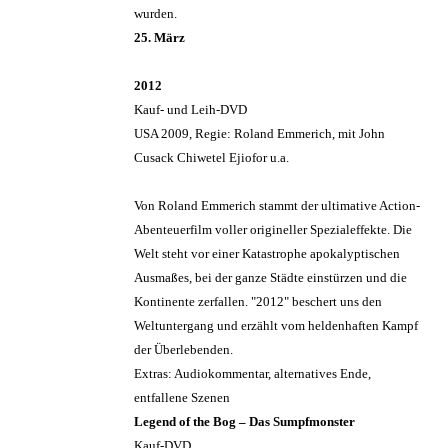
wurden.
25. März
2012
Kauf- und Leih-DVD
USA 2009, Regie: Roland Emmerich, mit John
Cusack Chiwetel Ejiofor u.a.
Von Roland Emmerich stammt der ultimative Action-
Abenteuerfilm voller origineller Spezialeffekte. Die
Welt steht vor einer Katastrophe apokalyptischen
Ausmaßes, bei der ganze Städte einstürzen und die
Kontinente zerfallen. "2012" beschert uns den
Weltuntergang und erzählt vom heldenhaften Kampf
der Überlebenden.
Extras: Audiokommentar, alternatives Ende,
entfallene Szenen
Legend of the Bog – Das Sumpfmonster
Kauf-DVD