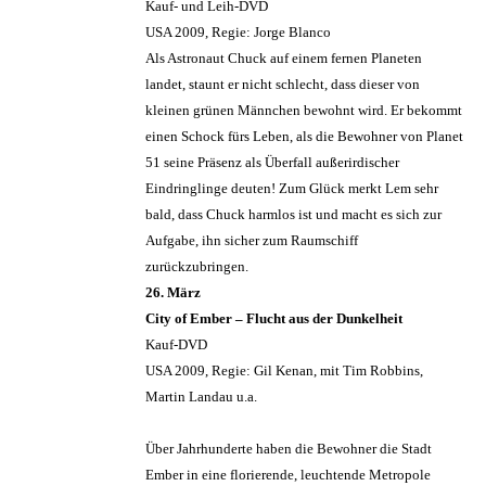
Kauf- und Leih-DVD
USA 2009, Regie: Jorge Blanco
Als Astronaut Chuck auf einem fernen Planeten
landet, staunt er nicht schlecht, dass dieser von
kleinen grünen Männchen bewohnt wird. Er bekommt
einen Schock fürs Leben, als die Bewohner von Planet
51 seine Präsenz als Überfall außerirdischer
Eindringlinge deuten! Zum Glück merkt Lem sehr
bald, dass Chuck harmlos ist und macht es sich zur
Aufgabe, ihn sicher zum Raumschiff
zurückzubringen.
26. März
City of Ember – Flucht aus der Dunkelheit
Kauf-DVD
USA 2009, Regie: Gil Kenan, mit Tim Robbins,
Martin Landau u.a.
Über Jahrhunderte haben die Bewohner die Stadt
Ember in eine florierende, leuchtende Metropole