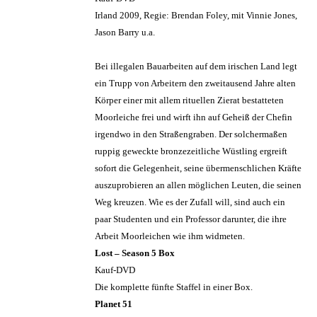
Irland 2009, Regie: Brendan Foley, mit Vinnie Jones,
Jason Barry u.a.
Bei illegalen Bauarbeiten auf dem irischen Land legt
ein Trupp von Arbeitern den zweitausend Jahre alten
Körper einer mit allem rituellen Zierat bestatteten
Moorleiche frei und wirft ihn auf Geheiß der Chefin
irgendwo in den Straßengraben. Der solchermaßen
ruppig geweckte bronzezeitliche Wüstling ergreift
sofort die Gelegenheit, seine übermenschlichen Kräfte
auszuprobieren an allen möglichen Leuten, die seinen
Weg kreuzen. Wie es der Zufall will, sind auch ein
paar Studenten und ein Professor darunter, die ihre
Arbeit Moorleichen wie ihm widmeten.
Lost – Season 5 Box
Kauf-DVD
Die komplette fünfte Staffel in einer Box.
Planet 51