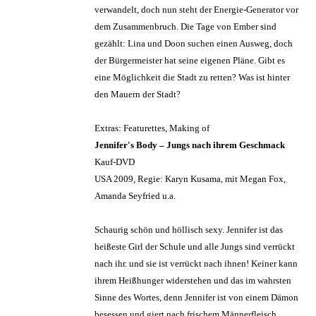
verwandelt, doch nun steht der Energie-Generator vor
dem Zusammenbruch. Die Tage von Ember sind
gezählt: Lina und Doon suchen einen Ausweg, doch
der Bürgermeister hat seine eigenen Pläne. Gibt es
eine Möglichkeit die Stadt zu retten? Was ist hinter
den Mauern der Stadt?
Extras: Featurettes, Making of
Jennifer's Body – Jungs nach ihrem Geschmack
Kauf-DVD
USA 2009, Regie: Karyn Kusama, mit Megan Fox,
Amanda Seyfried u.a.
Schaurig schön und höllisch sexy. Jennifer ist das
heißeste Girl der Schule und alle Jungs sind verrückt
nach ihr. und sie ist verrückt nach ihnen! Keiner kann
ihrem Heißhunger widerstehen und das im wahrsten
Sinne des Wortes, denn Jennifer ist von einem Dämon
besessen und giert nach frischem Männerfleisch.