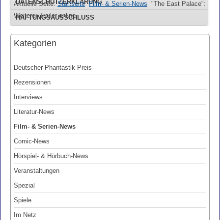
DATENSCHUTZERKLÄRUNG
Aktuelle Seite:
Startseite
Film- & Serien-News
"The East Palace":
Weiterer Trailer online
HAFTUNGSAUSSCHLUSS
Kategorien
Deutscher Phantastik Preis
Rezensionen
Interviews
Literatur-News
Film- & Serien-News
Comic-News
Hörspiel- & Hörbuch-News
Veranstaltungen
Spezial
Spiele
Im Netz