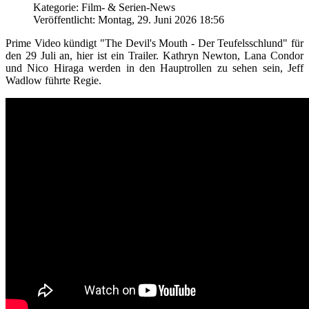
Kategorie: Film- & Serien-News
Veröffentlicht: Montag, 29. Juni 2026 18:56
Prime Video kündigt "The Devil's Mouth - Der Teufelsschlund" für
den 29 Juli an, hier ist ein Trailer. Kathryn Newton, Lana Condor
und Nico Hiraga werden in den Hauptrollen zu sehen sein, Jeff
Wadlow führte Regie.