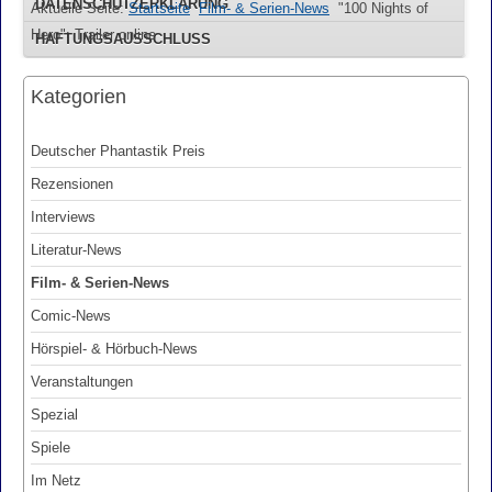
DATENSCHUTZERKLÄRUNG
Aktuelle Seite:
Startseite
Film- & Serien-News
"100 Nights of
Hero": Trailer online
HAFTUNGSAUSSCHLUSS
Kategorien
Deutscher Phantastik Preis
Rezensionen
Interviews
Literatur-News
Film- & Serien-News
Comic-News
Hörspiel- & Hörbuch-News
Veranstaltungen
Spezial
Spiele
Im Netz