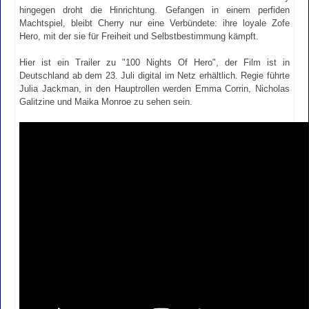
hingegen droht die Hinrichtung. Gefangen in einem perfiden
Machtspiel, bleibt Cherry nur eine Verbündete: ihre loyale Zofe
Hero, mit der sie für Freiheit und Selbstbestimmung kämpft.
Hier ist ein Trailer zu "100 Nights Of Hero", der Film ist in
Deutschland ab dem 23. Juli digital im Netz erhältlich. Regie führte
Julia Jackman, in den Hauptrollen werden Emma Corrin, Nicholas
Galitzine und Maika Monroe zu sehen sein.