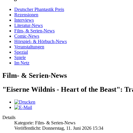
Deutscher Phantastik Preis
Rezensionen
Interviews
Literatur-News
Film- & Serien-News
Comic-News
Hörspiel- & Hörbuch-News
Veranstaltungen
Spezial
Spiele
Im Netz
Film- & Serien-News
"Eiserne Wildnis - Heart of the Beast": Tr
Details
Kategorie: Film- & Serien-News
Veröffentlicht: Donnerstag, 11. Juni 2026 15:34