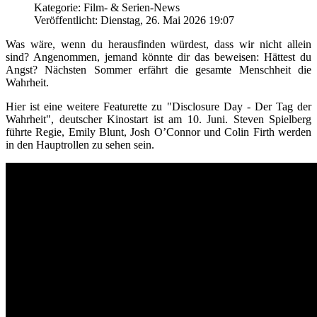
Kategorie: Film- & Serien-News
Veröffentlicht: Dienstag, 26. Mai 2026 19:07
Was wäre, wenn du herausfinden würdest, dass wir nicht allein
sind? Angenommen, jemand könnte dir das beweisen: Hättest du
Angst? Nächsten Sommer erfährt die gesamte Menschheit die
Wahrheit.
Hier ist eine weitere Featurette zu "Disclosure Day - Der Tag der
Wahrheit", deutscher Kinostart ist am 10. Juni. Steven Spielberg
führte Regie, Emily Blunt, Josh O’Connor und Colin Firth werden
in den Hauptrollen zu sehen sein.