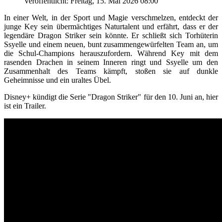
Veröffentlicht: Freitag, 15. Mai 2026 08:00
In einer Welt, in der Sport und Magie verschmelzen, entdeckt der
junge Key sein übermächtiges Naturtalent und erfährt, dass er der
legendäre Dragon Striker sein könnte. Er schließt sich Torhüterin
Ssyelle und einem neuen, bunt zusammengewürfelten Team an, um
die Schul-Champions herauszufordern. Während Key mit dem
rasenden Drachen in seinem Inneren ringt und Ssyelle um den
Zusammenhalt des Teams kämpft, stoßen sie auf dunkle
Geheimnisse und ein uraltes Übel.
Disney+ kündigt die Serie "Dragon Striker" für den 10. Juni an, hier
ist ein Trailer.