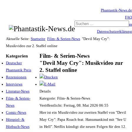
Phantastik-News.de
FAQ
Impressum
Datenschutzerklärung
Haftungsausschluss
Aktuelle Seite:
Startseite
Film- & Serien-News
"Devil May Cry":
Musikvideo zur 2. Staffel online
Film- & Serien-News
Kategorien
"Devil May Cry": Musikvideo zur
Deutscher
2. Staffel online
Phantastik Preis
Rezensionen
Interviews
Literatur-News
Details
Film- & Serien-
Kategorie: Film- & Serien-News
News
Veröffentlicht: Freitag, 08. Mai 2026 06:55
Comic-News
Hier ist ein Musikvideo zur zweiten Staffel von "Devil
Hörspiel- &
May Cry": Papa Roach feat. Hanumankind mit "See U
Hörbuch-News
in Hell". Netflix kündigt die neuen Folgen für den 12.