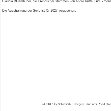
Claudia Bluemhuber, die Drehbücher stammen von André Küttel und Simon
Die Ausstrahlung der Serie ist für 2027 vorgesehen.
Bild: SRF/Sky Schweiz/ARD Degeto Film/Silver Reel/Fabie