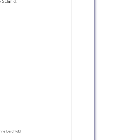
e Schmid.
nne Berchtold