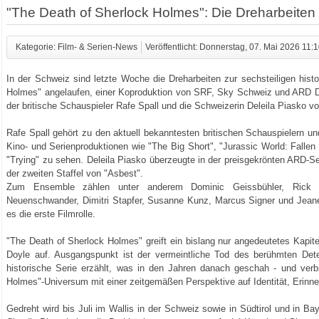
"The Death of Sherlock Holmes": Die Dreharbeiten 
Kategorie: Film- & Serien-News
Veröffentlicht: Donnerstag, 07. Mai 2026 11:
In der Schweiz sind letzte Woche die Dreharbeiten zur sechsteiligen hist
Holmes" angelaufen, einer Koproduktion von SRF, Sky Schweiz und ARD De
der britische Schauspieler Rafe Spall und die Schweizerin Deleila Piasko v
Rafe Spall gehört zu den aktuell bekanntesten britischen Schauspielern un
Kino- und Serienproduktionen wie "The Big Short", "Jurassic World: Fallen
"Trying" zu sehen. Deleila Piasko überzeugte in der preisgekrönten ARD-Ser
der zweiten Staffel von "Asbest".
Zum Ensemble zählen unter anderem Dominic Geissbühler, Rick O
Neuenschwander, Dimitri Stapfer, Susanne Kunz, Marcus Signer und Jeanet
es die erste Filmrolle.
"The Death of Sherlock Holmes" greift ein bislang nur angedeutetes Kapi
Doyle auf. Ausgangspunkt ist der vermeintliche Tod des berühmten Dete
historische Serie erzählt, was in den Jahren danach geschah - und verb
Holmes"-Universum mit einer zeitgemäßen Perspektive auf Identität, Erinne
Gedreht wird bis Juli im Wallis in der Schweiz sowie in Südtirol und in B