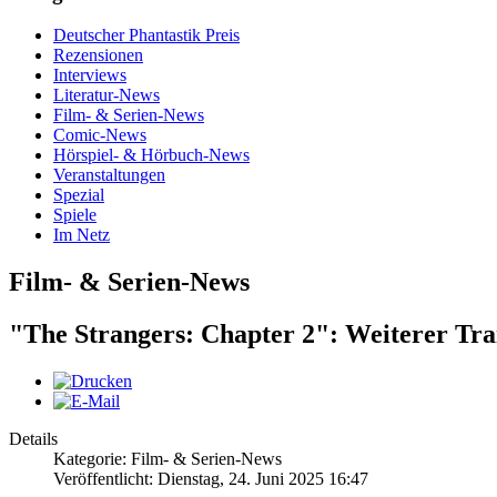
Deutscher Phantastik Preis
Rezensionen
Interviews
Literatur-News
Film- & Serien-News
Comic-News
Hörspiel- & Hörbuch-News
Veranstaltungen
Spezial
Spiele
Im Netz
Film- & Serien-News
"The Strangers: Chapter 2": Weiterer Trai
Details
Kategorie: Film- & Serien-News
Veröffentlicht: Dienstag, 24. Juni 2025 16:47