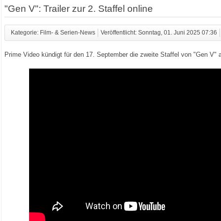
"Gen V": Trailer zur 2. Staffel online
Kategorie: Film- & Serien-News
Veröffentlicht: Sonntag, 01. Juni 2025 07:36
Prime Video kündigt für den 17. September die zweite Staffel von "Gen V" an,