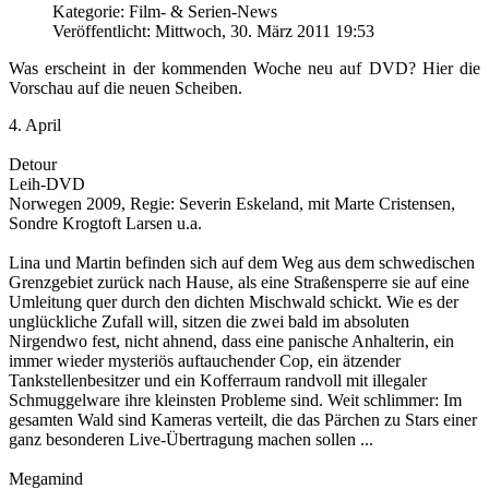
Kategorie: Film- & Serien-News
Veröffentlicht: Mittwoch, 30. März 2011 19:53
Was erscheint in der kommenden Woche neu auf DVD? Hier die
Vorschau auf die neuen Scheiben.
4. April
Detour
Leih-DVD
Norwegen 2009, Regie: Severin Eskeland, mit Marte Cristensen,
Sondre Krogtoft Larsen u.a.
Lina und Martin befinden sich auf dem Weg aus dem schwedischen
Grenzgebiet zurück nach Hause, als eine Straßensperre sie auf eine
Umleitung quer durch den dichten Mischwald schickt. Wie es der
unglückliche Zufall will, sitzen die zwei bald im absoluten
Nirgendwo fest, nicht ahnend, dass eine panische Anhalterin, ein
immer wieder mysteriös auftauchender Cop, ein ätzender
Tankstellenbesitzer und ein Kofferraum randvoll mit illegaler
Schmuggelware ihre kleinsten Probleme sind. Weit schlimmer: Im
gesamten Wald sind Kameras verteilt, die das Pärchen zu Stars einer
ganz besonderen Live-Übertragung machen sollen ...
Megamind