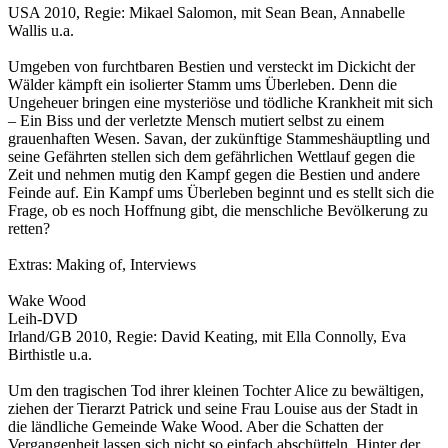
USA 2010, Regie: Mikael Salomon, mit Sean Bean, Annabelle
Wallis u.a.
Umgeben von furchtbaren Bestien und versteckt im Dickicht der
Wälder kämpft ein isolierter Stamm ums Überleben. Denn die
Ungeheuer bringen eine mysteriöse und tödliche Krankheit mit sich
– Ein Biss und der verletzte Mensch mutiert selbst zu einem
grauenhaften Wesen. Savan, der zukünftige Stammeshäuptling und
seine Gefährten stellen sich dem gefährlichen Wettlauf gegen die
Zeit und nehmen mutig den Kampf gegen die Bestien und andere
Feinde auf. Ein Kampf ums Überleben beginnt und es stellt sich die
Frage, ob es noch Hoffnung gibt, die menschliche Bevölkerung zu
retten?
Extras: Making of, Interviews
Wake Wood
Leih-DVD
Irland/GB 2010, Regie: David Keating, mit Ella Connolly, Eva
Birthistle u.a.
Um den tragischen Tod ihrer kleinen Tochter Alice zu bewältigen,
ziehen der Tierarzt Patrick und seine Frau Louise aus der Stadt in
die ländliche Gemeinde Wake Wood. Aber die Schatten der
Vergangenheit lassen sich nicht so einfach abschütteln. Hinter der