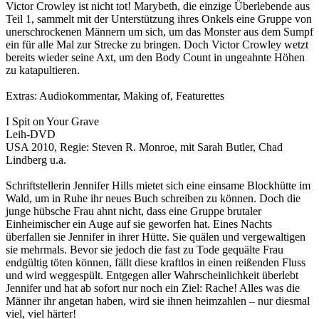
Victor Crowley ist nicht tot! Marybeth, die einzige Überlebende aus
Teil 1, sammelt mit der Unterstützung ihres Onkels eine Gruppe von
unerschrockenen Männern um sich, um das Monster aus dem Sumpf
ein für alle Mal zur Strecke zu bringen. Doch Victor Crowley wetzt
bereits wieder seine Axt, um den Body Count in ungeahnte Höhen
zu katapultieren.
Extras: Audiokommentar, Making of, Featurettes
I Spit on Your Grave
Leih-DVD
USA 2010, Regie: Steven R. Monroe, mit Sarah Butler, Chad
Lindberg u.a.
Schriftstellerin Jennifer Hills mietet sich eine einsame Blockhütte im
Wald, um in Ruhe ihr neues Buch schreiben zu können. Doch die
junge hübsche Frau ahnt nicht, dass eine Gruppe brutaler
Einheimischer ein Auge auf sie geworfen hat. Eines Nachts
überfallen sie Jennifer in ihrer Hütte. Sie quälen und vergewaltigen
sie mehrmals. Bevor sie jedoch die fast zu Tode gequälte Frau
endgültig töten können, fällt diese kraftlos in einen reißenden Fluss
und wird weggespült. Entgegen aller Wahrscheinlichkeit überlebt
Jennifer und hat ab sofort nur noch ein Ziel: Rache! Alles was die
Männer ihr angetan haben, wird sie ihnen heimzahlen – nur diesmal
viel, viel härter!