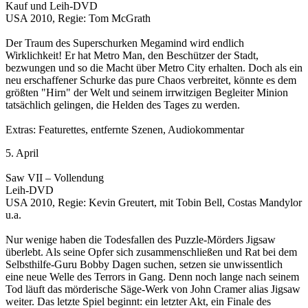
Kauf und Leih-DVD
USA 2010, Regie: Tom McGrath
Der Traum des Superschurken Megamind wird endlich
Wirklichkeit! Er hat Metro Man, den Beschützer der Stadt,
bezwungen und so die Macht über Metro City erhalten. Doch als ein
neu erschaffener Schurke das pure Chaos verbreitet, könnte es dem
größten "Hirn" der Welt und seinem irrwitzigen Begleiter Minion
tatsächlich gelingen, die Helden des Tages zu werden.
Extras: Featurettes, entfernte Szenen, Audiokommentar
5. April
Saw VII – Vollendung
Leih-DVD
USA 2010, Regie: Kevin Greutert, mit Tobin Bell, Costas Mandylor
u.a.
Nur wenige haben die Todesfallen des Puzzle-Mörders Jigsaw
überlebt. Als seine Opfer sich zusammenschließen und Rat bei dem
Selbsthilfe-Guru Bobby Dagen suchen, setzen sie unwissentlich
eine neue Welle des Terrors in Gang. Denn noch lange nach seinem
Tod läuft das mörderische Säge-Werk von John Cramer alias Jigsaw
weiter. Das letzte Spiel beginnt: ein letzter Akt, ein Finale des