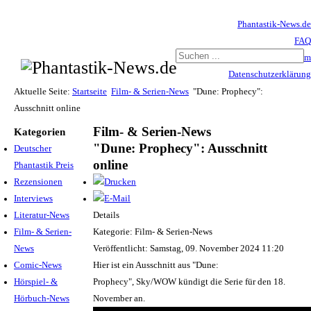
Phantastik-News.de
FAQ
Impressum
Datenschutzerklärung
Haftungsausschluss
Aktuelle Seite:
Startseite
Film- & Serien-News
"Dune: Prophecy":
Ausschnitt online
Film- & Serien-News
Kategorien
"Dune: Prophecy": Ausschnitt
Deutscher
online
Phantastik Preis
Rezensionen
Interviews
Literatur-News
Details
Film- & Serien-
Kategorie: Film- & Serien-News
News
Veröffentlicht: Samstag, 09. November 2024 11:20
Comic-News
Hier ist ein Ausschnitt aus "Dune:
Hörspiel- &
Prophecy", Sky/WOW kündigt die Serie für den 18.
Hörbuch-News
November an.