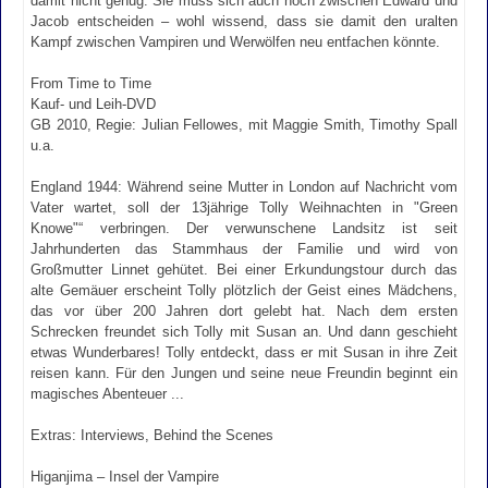
damit nicht genug: Sie muss sich auch noch zwischen Edward und
Jacob entscheiden – wohl wissend, dass sie damit den uralten
Kampf zwischen Vampiren und Werwölfen neu entfachen könnte.
From Time to Time
Kauf- und Leih-DVD
GB 2010, Regie: Julian Fellowes, mit Maggie Smith, Timothy Spall
u.a.
England 1944: Während seine Mutter in London auf Nachricht vom
Vater wartet, soll der 13jährige Tolly Weihnachten in "Green
Knowe"“ verbringen. Der verwunschene Landsitz ist seit
Jahrhunderten das Stammhaus der Familie und wird von
Großmutter Linnet gehütet. Bei einer Erkundungstour durch das
alte Gemäuer erscheint Tolly plötzlich der Geist eines Mädchens,
das vor über 200 Jahren dort gelebt hat. Nach dem ersten
Schrecken freundet sich Tolly mit Susan an. Und dann geschieht
etwas Wunderbares! Tolly entdeckt, dass er mit Susan in ihre Zeit
reisen kann. Für den Jungen und seine neue Freundin beginnt ein
magisches Abenteuer ...
Extras: Interviews, Behind the Scenes
Higanjima – Insel der Vampire