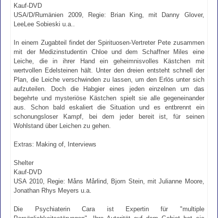
Kauf-DVD
USA/D/Rumänien 2009, Regie: Brian King, mit Danny Glover,
LeeLee Sobieski u.a..
In einem Zugabteil findet der Spirituosen-Vertreter Pete zusammen
mit der Medizinstudentin Chloe und dem Schaffner Miles eine
Leiche, die in ihrer Hand ein geheimnisvolles Kästchen mit
wertvollen Edelsteinen hält. Unter den dreien entsteht schnell der
Plan, die Leiche verschwinden zu lassen, um den Erlös unter sich
aufzuteilen. Doch die Habgier eines jeden einzelnen um das
begehrte und mysteriöse Kästchen spielt sie alle gegeneinander
aus. Schon bald eskaliert die Situation und es entbrennt ein
schonungsloser Kampf, bei dem jeder bereit ist, für seinen
Wohlstand über Leichen zu gehen.
Extras: Making of, Interviews
Shelter
Kauf-DVD
USA 2010, Regie: Måns Mårlind, Bjorn Stein, mit Julianne Moore,
Jonathan Rhys Meyers u.a.
Die Psychiaterin Cara ist Expertin für "multiple