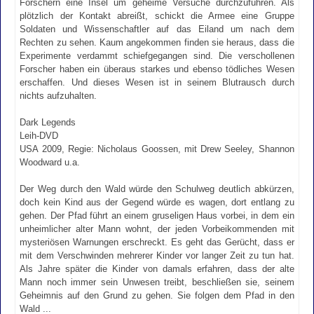
Forschern eine Insel um geheime Versuche durchzuführen. Als
plötzlich der Kontakt abreißt, schickt die Armee eine Gruppe
Soldaten und Wissenschaftler auf das Eiland um nach dem
Rechten zu sehen. Kaum angekommen finden sie heraus, dass die
Experimente verdammt schiefgegangen sind. Die verschollenen
Forscher haben ein überaus starkes und ebenso tödliches Wesen
erschaffen. Und dieses Wesen ist in seinem Blutrausch durch
nichts aufzuhalten.
Dark Legends
Leih-DVD
USA 2009, Regie: Nicholaus Goossen, mit Drew Seeley, Shannon
Woodward u.a.
Der Weg durch den Wald würde den Schulweg deutlich abkürzen,
doch kein Kind aus der Gegend würde es wagen, dort entlang zu
gehen. Der Pfad führt an einem gruseligen Haus vorbei, in dem ein
unheimlicher alter Mann wohnt, der jeden Vorbeikommenden mit
mysteriösen Warnungen erschreckt. Es geht das Gerücht, dass er
mit dem Verschwinden mehrerer Kinder vor langer Zeit zu tun hat.
Als Jahre später die Kinder von damals erfahren, dass der alte
Mann noch immer sein Unwesen treibt, beschließen sie, seinem
Geheimnis auf den Grund zu gehen. Sie folgen dem Pfad in den
Wald ...