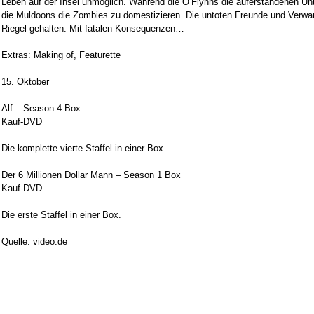
Leben auf der Insel unmöglich. Während die O’Flynns die auferstandenen Unt
die Muldoons die Zombies zu domestizieren. Die untoten Freunde und Verwa
Riegel gehalten. Mit fatalen Konsequenzen…
Extras: Making of, Featurette
15. Oktober
Alf – Season 4 Box
Kauf-DVD
Die komplette vierte Staffel in einer Box.
Der 6 Millionen Dollar Mann – Season 1 Box
Kauf-DVD
Die erste Staffel in einer Box.
Quelle: video.de