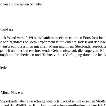
chau auf die neuen Scheiben.
hand u.a.
unk Island verhilft Wissenschaftlern zu einem enormen Fortschritt bei 
er irgendwas bei dem Experiment läuft verkehrt, sodass auf der Insel 
ete, ausbrach. Sie ist nun mit ihrem Mann und ihrem Stiefbruder zurüc
ngenheit und decken erschreckende Geheimnisse auf, die lange vom Bür
pft um ihr überleben und flüchtet vor der Verfolgung durch die Insulaner
lerie
Mintz-Plasse u.a.
Superkräfte, aber eine schräge Idee. Als Kick-Ass will er in den Stra
enduo auf der Bildfläche: Big Daddy und seine kampflustige Tochter Hi