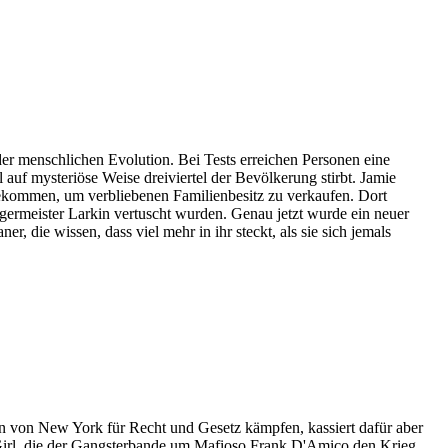
der menschlichen Evolution. Bei Tests erreichen Personen eine
auf mysteriöse Weise dreiviertel der Bevölkerung stirbt. Jamie
kgekommen, um verbliebenen Familienbesitz zu verkaufen. Dort
germeister Larkin vertuscht wurden. Genau jetzt wurde ein neuer
, die wissen, dass viel mehr in ihr steckt, als sie sich jemals
ßen von New York für Recht und Gesetz kämpfen, kassiert dafür aber
t-Girl, die der Gangsterbande um Mafioso Frank D'Amico den Krieg