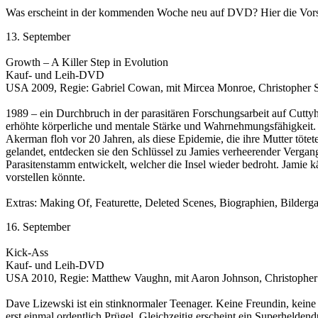
Was erscheint in der kommenden Woche neu auf DVD? Hier die Vors
13. September
Growth – A Killer Step in Evolution
Kauf- und Leih-DVD
USA 2009, Regie: Gabriel Cowan, mit Mircea Monroe, Christopher S
1989 – ein Durchbruch in der parasitären Forschungsarbeit auf Cuttyh
erhöhte körperliche und mentale Stärke und Wahrnehmungsfähigkeit. Ab
Akerman floh vor 20 Jahren, als diese Epidemie, die ihre Mutter töt
gelandet, entdecken sie den Schlüssel zu Jamies verheerender Verga
Parasitenstamm entwickelt, welcher die Insel wieder bedroht. Jamie käm
vorstellen könnte.
Extras: Making Of, Featurette, Deleted Scenes, Biographien, Bilderga
16. September
Kick-Ass
Kauf- und Leih-DVD
USA 2010, Regie: Matthew Vaughn, mit Aaron Johnson, Christopher 
Dave Lizewski ist ein stinknormaler Teenager. Keine Freundin, keine 
erst einmal ordentlich Prügel. Gleichzeitig erscheint ein Superheld