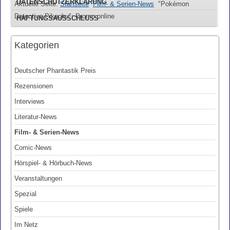
DATENSCHUTZERKLÄRUNG
Aktuelle Seite:
Startseite
Film- & Serien-News
"Pokémon
Detective Pikachu": Promo online
HAFTUNGSAUSSCHLUSS
Kategorien
Deutscher Phantastik Preis
Rezensionen
Interviews
Literatur-News
Film- & Serien-News
Comic-News
Hörspiel- & Hörbuch-News
Veranstaltungen
Spezial
Spiele
Im Netz