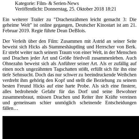
Kategorie: Film- & Serien-News
Veröffentlicht: Donnerstag, 25. Oktober 2018 18:21
Ein weiterer Trailer zu "Drachenzähmen leicht gemacht 3: Die
geheime Welt" ist online gegangen, Deutscher Kinostart ist am 21.
Februar 2019. Regie führte Dean DeBlois.
Der Verleih über den Film: Zusammen mit Astrid an seiner Seite
beweist sich Hicks als Stammeshäuptling und Herrscher von Berk.
Er strebt weiter nach seinem Traum von einer Welt, in der Menschen
und Drachen jeder Art und Größe friedvoll zusammenleben. Auch
Ohnezahn beweist sich als Anführer seiner Art. Als er zufällig auf
einen noch ungezähmten Tagschatten stößt, erfüllt sich für ihn eine
tiefe Sehnsucht. Doch das nur schwer zu beeindruckende Weibchen
verdreht ihm gehörig den Kopf und stellt die Beziehung zu seinem
besten Freund Hicks auf eine harte Probe. Als sich eine finstere,
alles bedrohende Gefahr für das Dorf und seine Bewohner
zusammenbraut, müssen Drachen und Reiter ihre Kräfte vereinen
und gemeinsam schier unmöglich scheinende Entscheidungen
fällen…