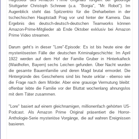
Stuttgarter Christoph Schrewe (u.a. "Borgia", "Mr. Robot"). Im
Augenblick steht das Spitzentrio für die Dreharbeiten in der
tschechischen Hauptstadt Prag vor und hinter der Kamera. Das
Ergebnis des deutsch-deutsch-deutschen Teamworks können
Amazon-Prime-Mitglieder ab Ende Oktober exklusiv bei Amazon
Prime Video streamen.
Darum geht’s in dieser "Lore"-Episode: Es ist bis heute eine der
mysteriösesten Fälle der deutschen Kriminalgeschichte: Im April
1922 werden auf dem Hof der Familie Gruber in Hinterkaifeck
(Waidhofen, Bayern) sechs Leichen gefunden. Über Nacht wurden
die gesamte Bauernfamilie und deren Magd brutal ermordet. Die
Hintergründe des Geschehens sind bis heute unklar - ebenso wie
die Frage nach dem Mörder. Aber eine grausige Vermutung bleibt:
offenbar lebte die Familie vor der Bluttat wochenlang ahnungslos
mit dem Täter zusammen.
"Lore" basiert auf einem gleichnamigen, millionenfach gehörten US-
Podcast. Als Amazon Prime Original präsentiert die Horror-
Anthologie-Serie mysteriöse Vorgänge, die auf wahren Ereignissen
basieren.