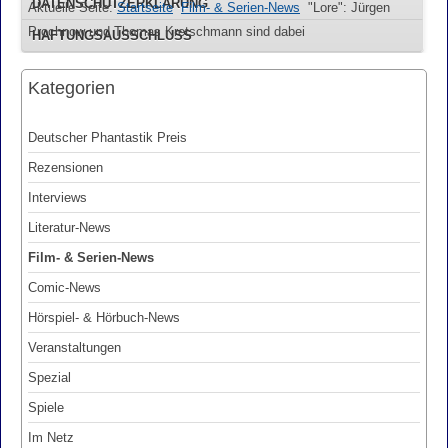
DATENSCHUTZERKLÄRUNG
Aktuelle Seite:
Startseite
Film- & Serien-News
"Lore": Jürgen
Prochnow und Thomas Kretschmann sind dabei
HAFTUNGSAUSSCHLUSS
Kategorien
Deutscher Phantastik Preis
Rezensionen
Interviews
Literatur-News
Film- & Serien-News
Comic-News
Hörspiel- & Hörbuch-News
Veranstaltungen
Spezial
Spiele
Im Netz