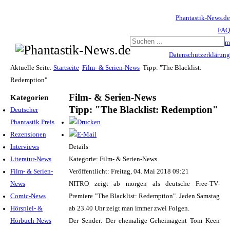
Phantastik-News.de
FAQ
Impressum
Datenschutzerklärung
Haftungsausschluss
Aktuelle Seite:
Startseite
Film- & Serien-News
Tipp: "The Blacklist:
Redemption"
Film- & Serien-News
Kategorien
Tipp: "The Blacklist: Redemption"
Deutscher
Phantastik Preis
Rezensionen
Interviews
Details
Literatur-News
Kategorie: Film- & Serien-News
Film- & Serien-
Veröffentlicht: Freitag, 04. Mai 2018 09:21
News
NITRO zeigt ab morgen als deutsche Free-TV-
Comic-News
Premiere "The Blacklist: Redemption". Jeden Samstag
Hörspiel- &
ab 23.40 Uhr zeigt man immer zwei Folgen.
Hörbuch-News
Der Sender: Der ehemalige Geheimagent Tom Keen