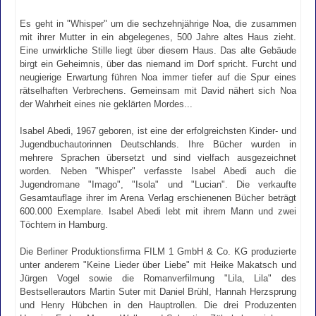
Es geht in "Whisper" um die sechzehnjährige Noa, die zusammen
mit ihrer Mutter in ein abgelegenes, 500 Jahre altes Haus zieht.
Eine unwirkliche Stille liegt über diesem Haus. Das alte Gebäude
birgt ein Geheimnis, über das niemand im Dorf spricht. Furcht und
neugierige Erwartung führen Noa immer tiefer auf die Spur eines
rätselhaften Verbrechens. Gemeinsam mit David nähert sich Noa
der Wahrheit eines nie geklärten Mordes...
Isabel Abedi, 1967 geboren, ist eine der erfolgreichsten Kinder- und
Jugendbuchautorinnen Deutschlands. Ihre Bücher wurden in
mehrere Sprachen übersetzt und sind vielfach ausgezeichnet
worden. Neben "Whisper" verfasste Isabel Abedi auch die
Jugendromane "Imago", "Isola" und "Lucian". Die verkaufte
Gesamtauflage ihrer im Arena Verlag erschienenen Bücher beträgt
600.000 Exemplare. Isabel Abedi lebt mit ihrem Mann und zwei
Töchtern in Hamburg.
Die Berliner Produktionsfirma FILM 1 GmbH & Co. KG produzierte
unter anderem "Keine Lieder über Liebe" mit Heike Makatsch und
Jürgen Vogel sowie die Romanverfilmung "Lila, Lila" des
Bestsellerautors Martin Suter mit Daniel Brühl, Hannah Herzsprung
und Henry Hübchen in den Hauptrollen. Die drei Produzenten