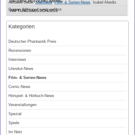
DATENSCHUTZERKLÄRUNG
Aktuelle Seite:
Startseite
Film- & Serien-News
Isabel Abedis
Roman "Whisper" wird verfilmt
HAFTUNGSAUSSCHLUSS
Kategorien
Deutscher Phantastik Preis
Rezensionen
Interviews
Literatur-News
Film- & Serien-News
Comic-News
Hörspiel- & Hörbuch-News
Veranstaltungen
Spezial
Spiele
Im Netz