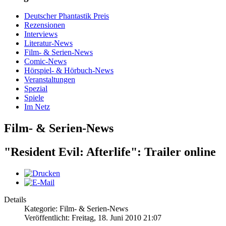
Deutscher Phantastik Preis
Rezensionen
Interviews
Literatur-News
Film- & Serien-News
Comic-News
Hörspiel- & Hörbuch-News
Veranstaltungen
Spezial
Spiele
Im Netz
Film- & Serien-News
"Resident Evil: Afterlife": Trailer online
Details
Kategorie: Film- & Serien-News
Veröffentlicht: Freitag, 18. Juni 2010 21:07