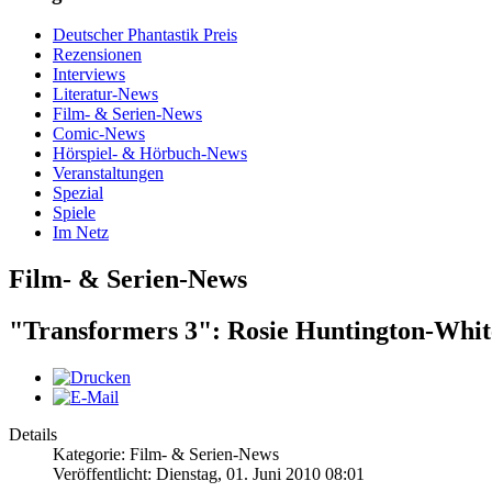
Deutscher Phantastik Preis
Rezensionen
Interviews
Literatur-News
Film- & Serien-News
Comic-News
Hörspiel- & Hörbuch-News
Veranstaltungen
Spezial
Spiele
Im Netz
Film- & Serien-News
"Transformers 3": Rosie Huntington-Whi
Details
Kategorie: Film- & Serien-News
Veröffentlicht: Dienstag, 01. Juni 2010 08:01