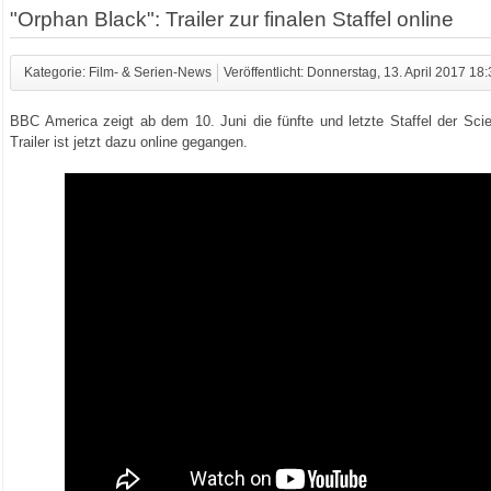
"Orphan Black": Trailer zur finalen Staffel online
Kategorie: Film- & Serien-News
Veröffentlicht: Donnerstag, 13. April 2017 18
BBC America zeigt ab dem 10. Juni die fünfte und letzte Staffel der Scie
Trailer ist jetzt dazu online gegangen.