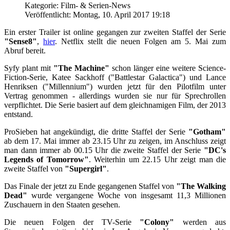
Kategorie: Film- & Serien-News
Veröffentlicht: Montag, 10. April 2017 19:18
Ein erster Trailer ist online gegangen zur zweiten Staffel der Serie
"Sense8"
,
hier
. Netflix stellt die neuen Folgen am 5. Mai zum
Abruf bereit.
Syfy plant mit
"The Machine"
schon länger eine weitere Science-
Fiction-Serie, Katee Sackhoff ("Battlestar Galactica") und Lance
Henriksen ("Millennium") wurden jetzt für den Pilotfilm unter
Vertrag genommen - allerdings wurden sie nur für Sprechrollen
verpflichtet. Die Serie basiert auf dem gleichnamigen Film, der 2013
entstand.
ProSieben hat angekündigt, die dritte Staffel der Serie
"Gotham"
ab dem 17. Mai immer ab 23.15 Uhr zu zeigen, im Anschluss zeigt
man dann immer ab 00.15 Uhr die zweite Staffel der Serie
"DC's
Legends of Tomorrow"
. Weiterhin um 22.15 Uhr zeigt man die
zweite Staffel von
"Supergirl"
.
Das Finale der jetzt zu Ende gegangenen Staffel von
"The Walking
Dead"
wurde vergangene Woche von insgesamt 11,3 Millionen
Zuschauern in den Staaten gesehen.
Die neuen Folgen der TV-Serie
"Colony"
werden aus