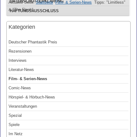
DATENSCHUTZERKLÄRUNG
Aktuelle Seite:
Startseite
Film- & Serien-News
Tipps: "Limitless"
& "The Flash"
HAFTUNGSAUSSCHLUSS
Kategorien
Deutscher Phantastik Preis
Rezensionen
Interviews
Literatur-News
Film- & Serien-News
Comic-News
Hörspiel- & Hörbuch-News
Veranstaltungen
Spezial
Spiele
Im Netz