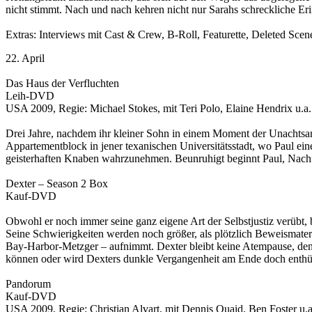
nicht stimmt. Nach und nach kehren nicht nur Sarahs schreckliche Er
Extras: Interviews mit Cast & Crew, B-Roll, Featurette, Deleted S
22. April
Das Haus der Verfluchten
Leih-DVD
USA 2009, Regie: Michael Stokes, mit Teri Polo, Elaine Hendrix u.a.
Drei Jahre, nachdem ihr kleiner Sohn in einem Moment der Unachtsam
Appartementblock in jener texanischen Universitätsstadt, wo Paul ein
geisterhaften Knaben wahrzunehmen. Beunruhigt beginnt Paul, Nach
Dexter – Season 2 Box
Kauf-DVD
Obwohl er noch immer seine ganz eigene Art der Selbstjustiz verübt, 
Seine Schwierigkeiten werden noch größer, als plötzlich Beweismateri
Bay-Harbor-Metzger – aufnimmt. Dexter bleibt keine Atempause, den
können oder wird Dexters dunkle Vergangenheit am Ende doch enthül
Pandorum
Kauf-DVD
USA 2009, Regie: Christian Alvart, mit Dennis Quaid, Ben Foster u.a