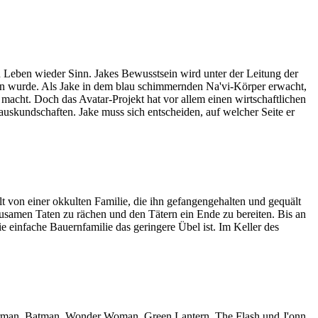
n Leben wieder Sinn. Jakes Bewusstsein wird unter der Leitung der
fen wurde. Als Jake in dem blau schimmernden Na'vi-Körper erwacht,
t macht. Doch das Avatar-Projekt hat vor allem einen wirtschaftlichen
uskundschaften. Jake muss sich entscheiden, auf welcher Seite er
lt von einer okkulten Familie, die ihn gefangengehalten und gequält
ausamen Taten zu rächen und den Tätern ein Ende zu bereiten. Bis an
 einfache Bauernfamilie das geringere Übel ist. Im Keller des
Superman, Batman, Wonder Woman, Green Lantern, The Flash und J'onn