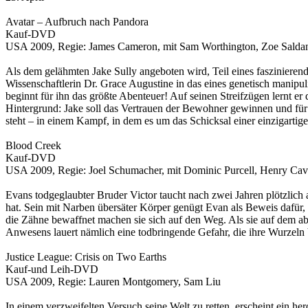
Avatar – Aufbruch nach Pandora
Kauf-DVD
USA 2009, Regie: James Cameron, mit Sam Worthington, Zoe Saldan
Als dem gelähmten Jake Sully angeboten wird, Teil eines faszinieren
Wissenschaftlerin Dr. Grace Augustine in das eines genetisch manip
beginnt für ihn das größte Abenteuer! Auf seinen Streifzügen lernt er 
Hintergrund: Jake soll das Vertrauen der Bewohner gewinnen und für 
steht – in einem Kampf, in dem es um das Schicksal einer einzigartige
Blood Creek
Kauf-DVD
USA 2009, Regie: Joel Schumacher, mit Dominic Purcell, Henry Cavil
Evans todgeglaubter Bruder Victor taucht nach zwei Jahren plötzlich a
hat. Sein mit Narben übersäter Körper genügt Evan als Beweis dafür, 
die Zähne bewaffnet machen sie sich auf den Weg. Als sie auf dem abg
Anwesens lauert nämlich eine todbringende Gefahr, die ihre Wurzeln be
Justice League: Crisis on Two Earths
Kauf-und Leih-DVD
USA 2009, Regie: Lauren Montgomery, Sam Liu
In einem verzweifelten Versuch seine Welt zu retten, erscheint ein