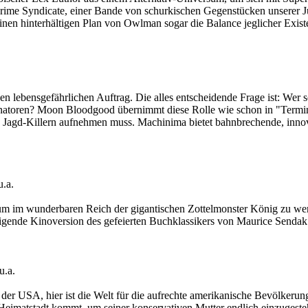
ime Syndicate, einer Bande von schurkischen Gegenstücken unserer Ju
inen hinterhältigen Plan von Owlman sogar die Balance jeglicher Existe
n lebensgefährlichen Auftrag. Die alles entscheidende Frage ist: Wer 
natoren? Moon Bloodgood übernimmt diese Rolle wie schon in "Termina
nd Jagd-Killern aufnehmen muss. Machinima bietet bahnbrechende, inno
.a.
um im wunderbaren Reich der gigantischen Zottelmonster König zu werde
tigende Kinoversion des gefeierten Buchklassikers von Maurice Sendak 
u.a.
der USA, hier ist die Welt für die aufrechte amerikanische Bevölkerun
Heimatstadt kommt, um seiner konservativen Mutter endlich einzugesteh