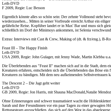
Leih-DVD
F 2009, Regie: Luc Besson
Eigentlich könnte alles so schön sein: Der zehnte Vollmond steht be
wiederzusehen... Mitten in seiner Vorfreude erreicht Arthur ein eili
gefährliche Reise. Kopfüber landet er in Max' Bar und muss sich gle
schließlich im Dorf der Minimoys ankommen, ist Selenia verschwunden.
Extras: Interviews mit Cast & Crew, Making of (dt. & frz/eng.), B-Rol
Feast III – The Happy Finish
Leih-DVD
USA 2009, Regie: John Gulager, mit Jenny Wade, Martin Klebba u.a
Die Überlebenden aus "Feast II" machen sich auf in die Stadt, dem e
Kreaturen erfahren, entscheiden sich die Überlebenden das Böse ein 
Kreaturen zu bändigen. Mit dem neu aufkeimenden Selbstvertrauen 
The Descent 2 – Die Jagt geht weiter
Leih-DVD
GB 2009, Regie: Jon Harris, mit Shauna MacDonald,Natalie Mendoza
Ohne Erinnerungen und schwer traumatisiert wacht die Höhlenkletteri
Sarah und ihre Freundinnen vor ein paar Tagen zu einer gewagten Höh
Rettungsteam anzuschließen, das sich auf den Weg in das abgelegene 