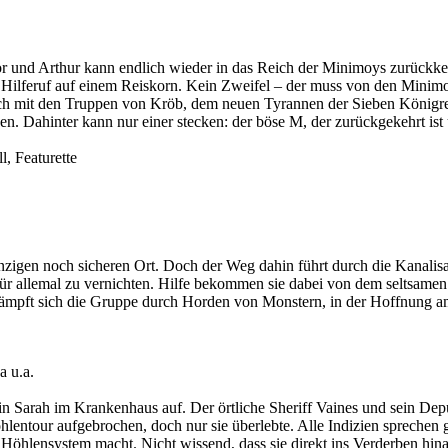
vor und Arthur kann endlich wieder in das Reich der Minimoys zurückke
ger Hilferuf auf einem Reiskorn. Kein Zweifel – der muss von den Minim
ich mit den Truppen von Kröb, dem neuen Tyrannen der Sieben Königrei
 Dahinter kann nur einer stecken: der böse M, der zurückgekehrt ist u
l, Featurette
.
inzigen noch sicheren Ort. Doch der Weg dahin führt durch die Kanalis
für allemal zu vernichten. Hilfe bekommen sie dabei von dem seltsamen
kämpft sich die Gruppe durch Horden von Monstern, in der Hoffnung a
 u.a.
n Sarah im Krankenhaus auf. Der örtliche Sheriff Vaines und sein Depu
lentour aufgebrochen, doch nur sie überlebte. Alle Indizien sprechen
Höhlensystem macht. Nicht wissend, dass sie direkt ins Verderben hina