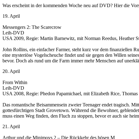
Was erscheint in der kommenden Woche neu auf DVD? Hier die Vors
19. April
Messengers 2: The Scarecrow
Leih-DVD
USA 2009, Regie: Martin Barnewitz, mit Norman Reedus, Heather St
John Rollins, ein einfacher Farmer, steht kurz vor dem finanziellen 
eine mysteriöse Vogelscheuche findet und sie gegen den Willen seines 
bevor. Doch als rund um die Farm immer mehr Menschen auf unerklärli
20. April
From Within
Leih-DVD
USA 2008, Regie: Phedon Papamichael, mit Elizabeth Rice, Thomas 
Das romantische Beisammensein zweier Teenager endet tragisch. Mitte
gottesfürchtigen Stadt Grovetown. Während die Bewohner, geblendet vo
muss einen Weg finden, den Fluch zu stoppen, bevor er auch sie heim
21. April
Arthur und die Minimoys 2 – Die Rückkehr des bösen M