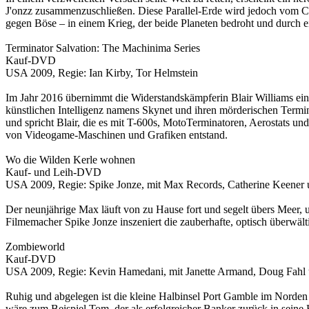
J'onzz zusammenzuschließen. Diese Parallel-Erde wird jedoch vom Cr
gegen Böse – in einem Krieg, der beide Planeten bedroht und durch e
Terminator Salvation: The Machinima Series
Kauf-DVD
USA 2009, Regie: Ian Kirby, Tor Helmstein
Im Jahr 2016 übernimmt die Widerstandskämpferin Blair Williams eine
künstlichen Intelligenz namens Skynet und ihren mörderischen Termi
und spricht Blair, die es mit T-600s, MotoTerminatoren, Aerostats u
von Videogame-Maschinen und Grafiken entstand.
Wo die Wilden Kerle wohnen
Kauf- und Leih-DVD
USA 2009, Regie: Spike Jonze, mit Max Records, Catherine Keener u
Der neunjährige Max läuft von zu Hause fort und segelt übers Meer, 
Filmemacher Spike Jonze inszeniert die zauberhafte, optisch überwäl
Zombieworld
Kauf-DVD
USA 2009, Regie: Kevin Hamedani, mit Janette Armand, Doug Fahl 
Ruhig und abgelegen ist die kleine Halbinsel Port Gamble im Norden 
wäre zum Beispiel Tom, der als erfolgreicher Banker zurück in seine 