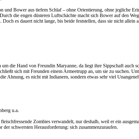
und Bower aus tiefem Schlaf – ohne Orientierung, ohne jegliche Erinne
urch die engen düsteren Luftschächte macht sich Bower auf den Weg 
och es dauert nicht lange, bis beide feststellen, dass sie nicht allein 
an um die Hand von Freundin Maryanne, da liegt ihre Sippschaft auch 
 schließt sich mit Freunden einem Armeetrupp an, um sie zu suchen. 
Ahnung, es nicht mit Indianern, sondern etwas sehr viel Unangeneh
nberg u.a.
 fleischfressende Zombies verwandelt, nur deshalb, weil er ein ausgem
or der schwersten Herausforderung: sich zusammenzuraufen.