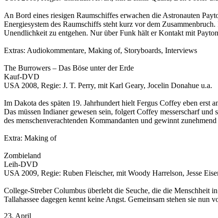
An Bord eines riesigen Raumschiffes erwachen die Astronauten Payton 
Energiesystem des Raumschiffs steht kurz vor dem Zusammenbruch. D
Unendlichkeit zu entgehen. Nur über Funk hält er Kontakt mit Payton. D
Extras: Audiokommentare, Making of, Storyboards, Interviews
The Burrowers – Das Böse unter der Erde
Kauf-DVD
USA 2008, Regie: J. T. Perry, mit Karl Geary, Jocelin Donahue u.a.
Im Dakota des späten 19. Jahrhundert hielt Fergus Coffey eben erst 
Das müssen Indianer gewesen sein, folgert Coffey messerscharf und
des menschenverachtenden Kommandanten und gewinnt zunehmend die 
Extra: Making of
Zombieland
Leih-DVD
USA 2009, Regie: Ruben Fleischer, mit Woody Harrelson, Jesse Eise
College-Streber Columbus überlebt die Seuche, die die Menschheit in
Tallahassee dagegen kennt keine Angst. Gemeinsam stehen sie nun v
23. April