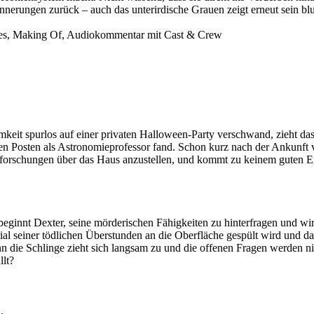
innerungen zurück – auch das unterirdische Grauen zeigt erneut sein b
cenes, Making Of, Audiokommentar mit Cast & Crew
keit spurlos auf einer privaten Halloween-Party verschwand, zieht da
en Posten als Astronomieprofessor fand. Schon kurz nach der Ankunft v
forschungen über das Haus anzustellen, und kommt zu keinem guten E
beginnt Dexter, seine mörderischen Fähigkeiten zu hinterfragen und wi
al seiner tödlichen Überstunden an die Oberfläche gespült wird und da
n die Schlinge zieht sich langsam zu und die offenen Fragen werden 
lt?
.