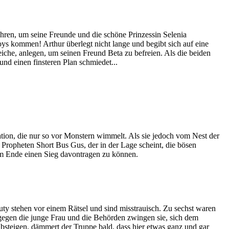
hren, um seine Freunde und die schöne Prinzessin Selenia
oys kommen! Arthur überlegt nicht lange und begibt sich auf eine
che, anlegen, um seinen Freund Beta zu befreien. Als die beiden
nd einen finsteren Plan schmiedet...
ation, die nur so vor Monstern wimmelt. Als sie jedoch vom Nest der
 Propheten Short Bus Gus, der in der Lage scheint, die bösen
m Ende einen Sieg davontragen zu können.
ty stehen vor einem Rätsel und sind misstrauisch. Zu sechst waren
 gegen die junge Frau und die Behörden zwingen sie, sich dem
bsteigen, dämmert der Truppe bald, dass hier etwas ganz und gar