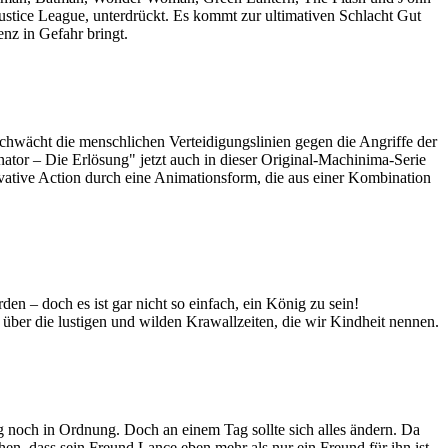
stice League, unterdrückt. Es kommt zur ultimativen Schlacht Gut
nz in Gefahr bringt.
schwächt die menschlichen Verteidigungslinien gegen die Angriffe der
tor – Die Erlösung" jetzt auch in dieser Original-Machinima-Serie
vative Action durch eine Animationsform, die aus einer Kombination
n – doch es ist gar nicht so einfach, ein König zu sein!
über die lustigen und wilden Krawallzeiten, die wir Kindheit nennen.
g noch in Ordnung. Doch an einem Tag sollte sich alles ändern. Da
en, dass sein Freund Lance eben mehr als nur ein Freund für ihn ist.