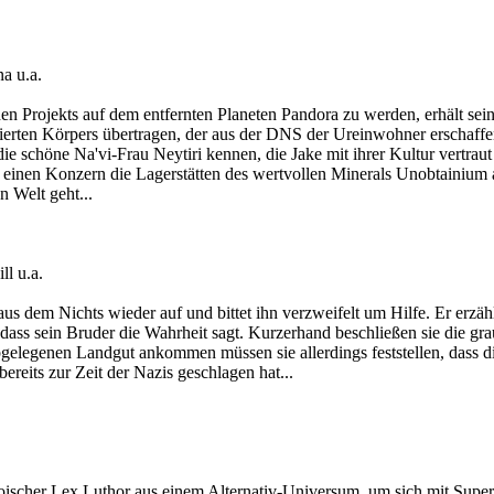
a u.a.
den Projekts auf dem entfernten Planeten Pandora zu werden, erhält sei
ulierten Körpers übertragen, der aus der DNS der Ureinwohner erschaf
die schöne Na'vi-Frau Neytiri kennen, die Jake mit ihrer Kultur vertrau
einen Konzern die Lagerstätten des wertvollen Minerals Unobtainium a
n Welt geht...
l u.a.
us dem Nichts wieder auf und bittet ihn verzweifelt um Hilfe. Er erzäh
dass sein Bruder die Wahrheit sagt. Kurzerhand beschließen sie die gr
elegenen Landgut ankommen müssen sie allerdings feststellen, dass die
reits zur Zeit der Nazis geschlagen hat...
 heroischer Lex Luthor aus einem Alternativ-Universum, um sich mit 