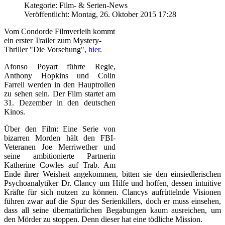
Kategorie: Film- & Serien-News
Veröffentlicht: Montag, 26. Oktober 2015 17:28
Vom Condorde Filmverleih kommt
ein erster Trailer zum Mystery-
Thriller "Die Vorsehung",
hier
.
Afonso Poyart führte Regie,
Anthony Hopkins und Colin
Farrell werden in den Hauptrollen
zu sehen sein. Der Film startet am
31. Dezember in den deutschen
Kinos.
Über den Film: Eine Serie von
bizarren Morden hält den FBI-
Veteranen Joe Merriwether und
seine ambitionierte Partnerin
Katherine Cowles auf Trab. Am
Ende ihrer Weisheit angekommen, bitten sie den einsiedlerischen
Psychoanalytiker Dr. Clancy um Hilfe und hoffen, dessen intuitive
Kräfte für sich nutzen zu können. Clancys aufrüttelnde Visionen
führen zwar auf die Spur des Serienkillers, doch er muss einsehen,
dass all seine übernatürlichen Begabungen kaum ausreichen, um
den Mörder zu stoppen. Denn dieser hat eine tödliche Mission.