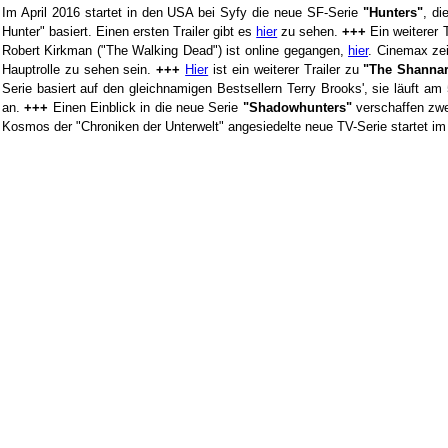
Im April 2016 startet in den USA bei Syfy die neue SF-Serie
"Hunters"
, di
Hunter" basiert. Einen ersten Trailer gibt es
hier
zu sehen.
+++
Ein weiterer 
Robert Kirkman ("The Walking Dead") ist online gegangen,
hier
. Cinemax zei
Hauptrolle zu sehen sein.
+++
Hier
ist ein weiterer Trailer zu
"The Shannar
Serie basiert auf den gleichnamigen Bestsellern Terry Brooks', sie läuft 
an.
+++
Einen Einblick in die neue Serie
"Shadowhunters"
verschaffen zw
Kosmos der "Chroniken der Unterwelt" angesiedelte neue TV-Serie startet im