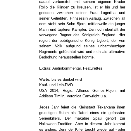
darauf vorbereitet, mit seinem eigenen Bruder
Rollo die Klingen zu kreuzen, ist er hin und her
gerissen zwischen seiner Frau Lagertha und
seiner Geliebten, Prinzessin Aslaug. Zwischen all
dem steht sein Sohn Bjorn, mittlerweile ein junger
Mann und tapferer Kämpfer. Dennoch überfällt der
verwegene Ragnar das Königreich England. Hier
regiert der betrügerische König Egbert, der von
seinem Volk aufgrund seines unbarmherzigen
Regiments gefürchtet wird und sich als ultimative
Bedrohung herausstellen könnte.
Extras: Audiokommentar, Featurettes
Warte, bis es dunkel wird
Kauf- und Leih-DVD
USA 2014, Regie: Alfonso Gomez-Rejon, mit
Addison Timlin, Veronica Cartwright u.a.
Jedes Jahr feiert die Kleinstadt Texarkana ihren
gruseligen Ruhm als Tatort eines nie gefassten
Serienkillers. Der makabre Spaß gehört zur
Halloween-Tradition. Aber in diesem Jahr kommt
es anders. Denn der Killer taucht wieder auf - oder