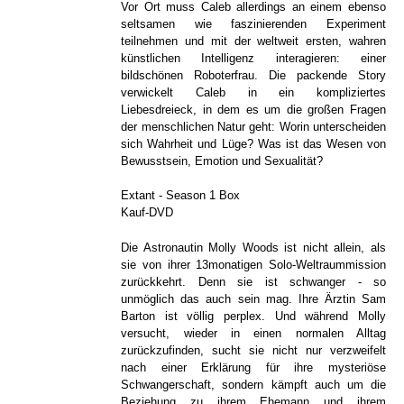
Vor Ort muss Caleb allerdings an einem ebenso
seltsamen wie faszinierenden Experiment
teilnehmen und mit der weltweit ersten, wahren
künstlichen Intelligenz interagieren: einer
bildschönen Roboterfrau. Die packende Story
verwickelt Caleb in ein kompliziertes
Liebesdreieck, in dem es um die großen Fragen
der menschlichen Natur geht: Worin unterscheiden
sich Wahrheit und Lüge? Was ist das Wesen von
Bewusstsein, Emotion und Sexualität?
Extant - Season 1 Box
Kauf-DVD
Die Astronautin Molly Woods ist nicht allein, als
sie von ihrer 13­monatigen Solo­-Weltraummission
zurückkehrt. Denn sie ist schwanger - so
unmöglich das auch sein mag. Ihre Ärztin Sam
Barton ist völlig perplex. Und während Molly
versucht, wieder in einen normalen Alltag
zurückzufinden, sucht sie nicht nur verzweifelt
nach einer Erklärung für ihre mysteriöse
Schwangerschaft, sondern kämpft auch um die
Beziehung zu ihrem Ehemann und ihrem