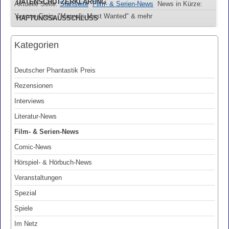
DATENSCHUTZERKLÄRUNG
Aktuelle Seite:
Startseite
Film- & Serien-News
News in Kürze:
Yvonne Craig, "Marvel's Most Wanted" & mehr
HAFTUNGSAUSSCHLUSS
Kategorien
Deutscher Phantastik Preis
Rezensionen
Interviews
Literatur-News
Film- & Serien-News
Comic-News
Hörspiel- & Hörbuch-News
Veranstaltungen
Spezial
Spiele
Im Netz