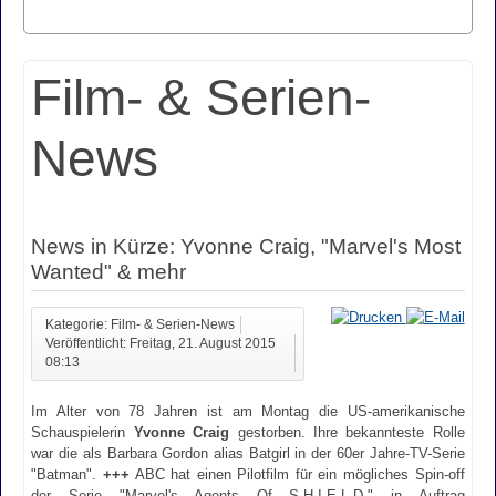
Film- & Serien-
News
News in Kürze: Yvonne Craig, "Marvel's Most
Wanted" & mehr
Kategorie: Film- & Serien-News
Veröffentlicht: Freitag, 21. August 2015
08:13
Im Alter von 78 Jahren ist am Montag die US-amerikanische
Schauspielerin
Yvonne Craig
gestorben. Ihre bekannteste Rolle
war die als Barbara Gordon alias Batgirl in der 60er Jahre-TV-Serie
"Batman".
+++
ABC hat einen Pilotfilm für ein mögliches Spin-off
der Serie "Marvel's Agents Of S.H.I.E.L.D." in Auftrag