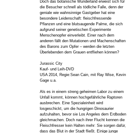
Doch das botanische Wunderland erweist sich für
die Besucher schnell als tödliche Falle, denn der
geniale wie wahnsinnige Gastgeber hat eine
besondere Leidenschaft: fleischfressende
Pflanzen und eine blutsaugende Palme, die sich
aufgrund seiner genetischen Experimente
Menschenopfer einverleibt. Einer nach dem
anderen fällt den Mutationen und Machenschaften
des Barons zum Opfer – werden die letzten
Überlebenden dem Grauen entfliehen können?
Jurassic City
Kauf- und Leih-DVD
USA 2014, Regie:Sean Cain, mit Ray Wise, Kevin
Gage u.a.
Als es in einem streng geheimen Labor zu einem
Unfall kommt, können hochgefährliche Raptoren
ausbrechen. Eine Spezialeinheit wird
losgeschickt, um die hungrigen Dinosaurier
aufzuhalten, bevor sie Los Angeles dem Erdboden
gleichmachen. Doch nach ihrer Flucht kennen die
Fleischfresser kein Halten mehr: Sie sorgen dafür,
dass das Blut in der Stadt fließt. Einige junge