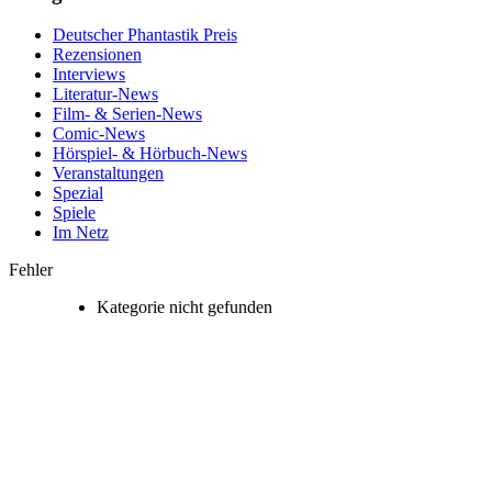
Deutscher Phantastik Preis
Rezensionen
Interviews
Literatur-News
Film- & Serien-News
Comic-News
Hörspiel- & Hörbuch-News
Veranstaltungen
Spezial
Spiele
Im Netz
Fehler
Kategorie nicht gefunden