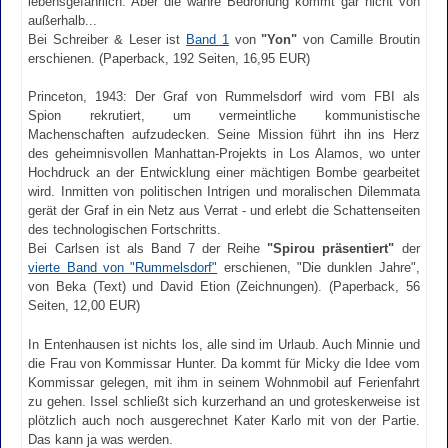
lebensgefährlich. Aber die wahre Bedrohung kommt gar nicht von
außerhalb...
Bei Schreiber & Leser ist
Band 1
von
"Yon"
von Camille Broutin
erschienen. (Paperback, 192 Seiten, 16,95 EUR)
Princeton, 1943: Der Graf von Rummelsdorf wird vom FBI als
Spion rekrutiert, um vermeintliche kommunistische
Machenschaften aufzudecken. Seine Mission führt ihn ins Herz
des geheimnisvollen Manhattan-Projekts in Los Alamos, wo unter
Hochdruck an der Entwicklung einer mächtigen Bombe gearbeitet
wird. Inmitten von politischen Intrigen und moralischen Dilemmata
gerät der Graf in ein Netz aus Verrat - und erlebt die Schattenseiten
des technologischen Fortschritts.
Bei Carlsen ist als Band 7 der Reihe
"Spirou präsentiert"
der
vierte Band von "Rummelsdorf"
erschienen, "Die dunklen Jahre",
von Beka (Text) und David Etion (Zeichnungen). (Paperback, 56
Seiten, 12,00 EUR)
In Entenhausen ist nichts los, alle sind im Urlaub. Auch Minnie und
die Frau von Kommissar Hunter. Da kommt für Micky die Idee vom
Kommissar gelegen, mit ihm in seinem Wohnmobil auf Ferienfahrt
zu gehen. Issel schließt sich kurzerhand an und groteskerweise ist
plötzlich auch noch ausgerechnet Kater Karlo mit von der Partie.
Das kann ja was werden.