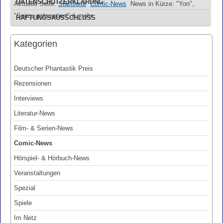
DATENSCHUTZERKLÄRUNG
Aktuelle Seite:
Startseite
Comic-News
News in Kürze: "Yon",
"Spirou präsentiert" & mehr
HAFTUNGSAUSSCHLUSS
Kategorien
Deutscher Phantastik Preis
Rezensionen
Interviews
Literatur-News
Film- & Serien-News
Comic-News
Hörspiel- & Hörbuch-News
Veranstaltungen
Spezial
Spiele
Im Netz