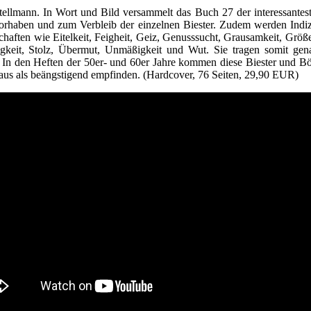
Stellmann. In Wort und Bild versammelt das Buch 27 der interessante
Vorhaben und zum Verbleib der einzelnen Biester. Zudem werden Ind
chaften wie Eitelkeit, Feigheit, Geiz, Genusssucht, Grausamkeit, Größ
sigkeit, Stolz, Übermut, Unmäßigkeit und Wut. Sie tragen somit gena
. In den Heften der 50er- und 60er Jahre kommen diese Biester und Bö
haus als beängstigend empfinden. (Hardcover, 76 Seiten, 29,90 EUR)