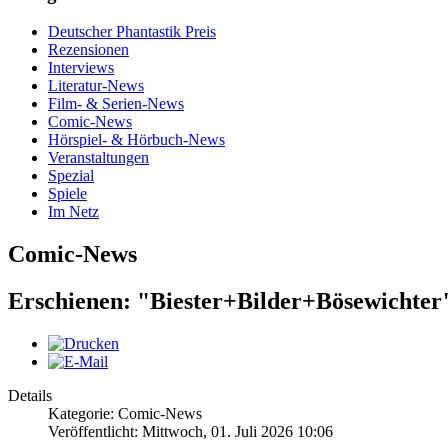
Deutscher Phantastik Preis
Rezensionen
Interviews
Literatur-News
Film- & Serien-News
Comic-News
Hörspiel- & Hörbuch-News
Veranstaltungen
Spezial
Spiele
Im Netz
Comic-News
Erschienen: "Biester+Bilder+Bösewichter
Details
Kategorie: Comic-News
Veröffentlicht: Mittwoch, 01. Juli 2026 10:06