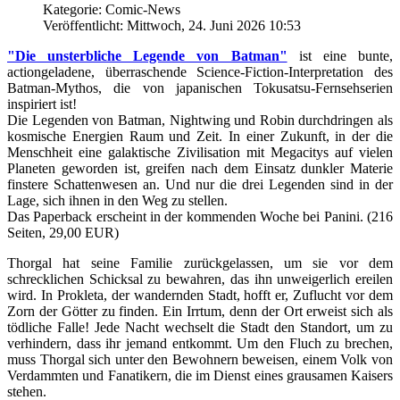
Kategorie: Comic-News
Veröffentlicht: Mittwoch, 24. Juni 2026 10:53
"Die unsterbliche Legende von Batman"
ist eine bunte,
actiongeladene, überraschende Science-Fiction-Interpretation des
Batman-Mythos, die von japanischen Tokusatsu-Fernsehserien
inspiriert ist!
Die Legenden von Batman, Nightwing und Robin durchdringen als
kosmische Energien Raum und Zeit. In einer Zukunft, in der die
Menschheit eine galaktische Zivilisation mit Megacitys auf vielen
Planeten geworden ist, greifen nach dem Einsatz dunkler Materie
finstere Schattenwesen an. Und nur die drei Legenden sind in der
Lage, sich ihnen in den Weg zu stellen.
Das Paperback erscheint in der kommenden Woche bei Panini. (216
Seiten, 29,00 EUR)
Thorgal hat seine Familie zurückgelassen, um sie vor dem
schrecklichen Schicksal zu bewahren, das ihn unweigerlich ereilen
wird. In Prokleta, der wandernden Stadt, hofft er, Zuflucht vor dem
Zorn der Götter zu finden. Ein Irrtum, denn der Ort erweist sich als
tödliche Falle! Jede Nacht wechselt die Stadt den Standort, um zu
verhindern, dass ihr jemand entkommt. Um den Fluch zu brechen,
muss Thorgal sich unter den Bewohnern beweisen, einem Volk von
Verdammten und Fanatikern, die im Dienst eines grausamen Kaisers
stehen.