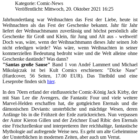
Kategorie: Comic-News
Veröffentlicht: Mittwoch, 20. Oktober 2021 16:25
Jahrhundertlang war Weihnachten das Fest der Liebe, heute ist
Weihnachten als das Fest der Geschenke bekannt. Jahr für Jahr
liefert der Weihnachtsmann zuverlässig und höchst persönlich alle
Geschenke für Groß und Klein, für Jung und Alt aus - weltweit!
Doch was, wäre, wenn der Weihnachtsmann dieses Jahr seinen Job
nicht erledigen würde? Was wäre, wenn Weihnachten in seiner
kommerziellen Bedeutung bedroht wäre und die Welt alleine ohne
Geschenke dastünde? Was dann?
"Santas große Sause"
Band 1 von André Lammert und Michael
Mikolajczak ist bei Kult Comics erschienen: "Dicke Nase"
(Hardcover, 56 Seiten, 17.00 EUR). Das Titelbild und eine
Leseprobe finden sich
hier
.
In den 70ern erfand der einflussreiche Comic-König Jack Kirby, der
mit Stan Lee die Avengers, die Fantastic Four und viele weitere
Marvel-Helden erschaffen hat, die gottgleichen Eternals und die
dämonischen Deviants: unsterbliche und mächtige Wesen, deren
Anfänge bis in die Frühzeit der Erde zurückreichen. Nun verpassen
der Autor Kieron Gillen und der Zeichner Esad Ribic den Eternals
eine Frischzellenkur und interpretieren ihre reichhaltige, fantastische
Mythologie auf aufregende Weise neu. Es geht um alte Geheimnisse
der Unsterblichen in modernen Zeiten, aber auch um Verrat.