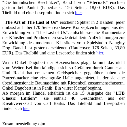
"Die himmlischen Beschützer", Band 1 von
"Eternals"
erschien
gestern bei Panini (Paperback, 156 Seiten, 18,00 EUR). Das
Titelbild und eine Leseprobe finden sich
hier
.
"The Art of The Last of Us"
erscheint Splitter in 2 Bänden, jeder
umfasst auf über 170 Seiten exklusive Konzeptzeichnungen aus der
Entwicklung von "The Last of Us", aufschlussreiche Kommentare
der Künstler und Produzenten sowie detaillierte Aufzeichnungen zur
Entwicklung des modernen Klassikers vom Spielstudio Naughty
Dog. Band 1 ist gestern erschienen (Hardcover, 176 Seiten, 39,80
EUR). Das Titelbild und eine Leseprobe finden sich
hier
.
Wenn Onkel Dagobert der Hexenschuss plagt, kommt das nicht
vom Wetter. Bei ihm kündigen sich so Gefahren durch Gauner an.
Und Recht hat er: seinen Geldspeicher gegenüber haben die
Panzerknacker eine riesengroße Halle angemietet, in der sie eine
überdimensionale Baumaschine mit Riesenbeil zusammenschustern.
Onkel Dagobert ist in Panik! Ein wirrer Kampf beginnt.
Ab morgen im Handel erhältlich ist die 15. Ausgabe der
"LTB
Classic Edition"
, sie enthält 40 Geschichten aus der
Kreativwerkstatt von Carl Barks. Das Titelbild und Leseproben
finden sich
hier
.
Zusammenstellung: ojm