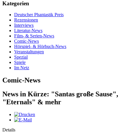
Kategorien
Deutscher Phantastik Preis
Rezensionen
Interviews
Literatur-News
Film- & Serien-News
Comic-News
Hörspiel- & Hörbuch-News
Veranstaltungen
Spezial
Spiele
Im Netz
Comic-News
News in Kürze: "Santas große Sause",
"Eternals" & mehr
Details