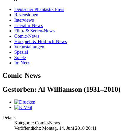
Deutscher Phantastik Preis
Rezensionen
Interviews
Literatur-News
Film- & Serien-News
Comic-News
Hörspiel- & Hörbuch-News
Veranstaltungen
Spezial
Spiele
Im Netz
Comic-News
Gestorben: Al Williamson (1931–2010)
Details
Kategorie: Comic-News
Veröffentlicht: Montag, 14. Juni 2010 20:41