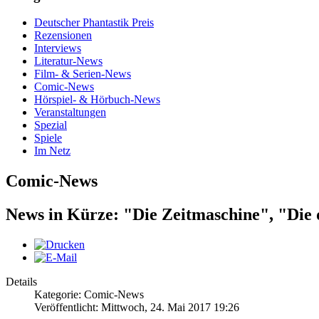
Deutscher Phantastik Preis
Rezensionen
Interviews
Literatur-News
Film- & Serien-News
Comic-News
Hörspiel- & Hörbuch-News
Veranstaltungen
Spezial
Spiele
Im Netz
Comic-News
News in Kürze: "Die Zeitmaschine", "Di
Details
Kategorie: Comic-News
Veröffentlicht: Mittwoch, 24. Mai 2017 19:26