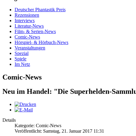
Deutscher Phantastik Preis
Rezensionen
Interviews
Literatur-News
Film- & Serien-News
Comic-News
Hörspiel- & Hörbuch-News
Veranstaltungen
Spezial
Spiele
Im Netz
Comic-News
Neu im Handel: "Die Superhelden-Samml
Details
Kategorie: Comic-News
Veröffentlicht: Samstag, 21. Januar 2017 11:31