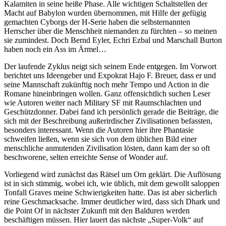
Kalamiten in seine heiße Phase. Alle wichtigen Schaltstellen der
Macht auf Babylon wurden übernommen, mit Hilfe der gefügig
gemachten Cyborgs der H-Serie haben die selbsternannten
Herrscher über die Menschheit niemanden zu fürchten – so meinen
sie zumindest. Doch Bernd Eyler, Echri Ezbal und Marschall Burton
haben noch ein Ass im Ärmel…
Der laufende Zyklus neigt sich seinem Ende entgegen. Im Vorwort
berichtet uns Ideengeber und Expokrat Hajo F. Breuer, dass er und
seine Mannschaft zukünftig noch mehr Tempo und Action in die
Romane hineinbringen wollen. Ganz offensichtlich suchen Leser
wie Autoren weiter nach Military SF mit Raumschlachten und
Geschützdonner. Dabei fand ich persönlich gerade die Beiträge, die
sich mit der Beschreibung außerirdischer Zivilisationen befassten,
besonders interessant. Wenn die Autoren hier ihre Phantasie
schweifen ließen, wenn sie sich von dem üblichen Bild einer
menschliche anmutenden Zivilisation lösten, dann kam der so oft
beschworene, selten erreichte Sense of Wonder auf.
Vorliegend wird zunächst das Rätsel um Orn geklärt. Die Auflösung
ist in sich stimmig, wobei ich, wie üblich, mit dem gewollt saloppen
Tonfall Graves meine Schwierigkeiten hatte. Das ist aber sicherlich
reine Geschmacksache. Immer deutlicher wird, dass sich Dhark und
die Point Of in nächster Zukunft mit den Balduren werden
beschäftigen müssen. Hier lauert das nächste „Super-Volk“ auf