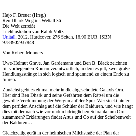
Hajo F. Breuer (Hrsg.)
Ren Dhark Weg ins Weltall 36
Die Welt zerreißt
Titelillustration von Ralph Voltz
Unitall
, 2012, Hardcover, 276 Seiten, 16,90 EUR, ISBN
9783905937848
Von Robert Monners
Uwe-Helmut Grave, Jan Gardemann und Ben B. Black zeichnen
für vorliegenden Roman verantwortlich, in dem es gilt, zwei große
Handlungsstränge in sich logisch und spannend zu einem Ende zu
führen.
Zunächst geht es einmal mehr in die abgeschottete Galaxis Orn.
Hier sind Ren Dhark und seine Gefährten dem Rätsel um die
gewollte Verdummung der Worgun auf der Spur. Wer steckt hinter
dem perfiden Anschlag auf die Schüler der Balduren, und wie hängt
dies mit der nach wie vor undurchdringlichen Schranke um Orn
zusammen? Erklärungen findet Artus und Co auf der Scheibenwelt
der Balduren…
Gleichzeitig gerät in der heimischen Milchstraße der Plan der