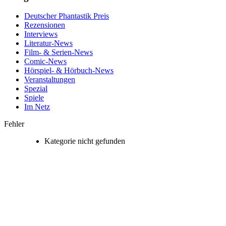
Deutscher Phantastik Preis
Rezensionen
Interviews
Literatur-News
Film- & Serien-News
Comic-News
Hörspiel- & Hörbuch-News
Veranstaltungen
Spezial
Spiele
Im Netz
Fehler
Kategorie nicht gefunden